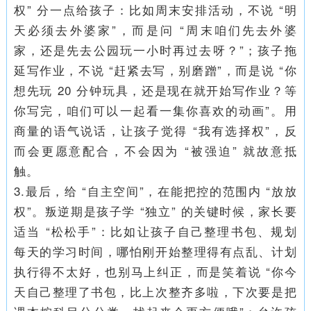
权” 分一点给孩子：比如周末安排活动，不说 “明
天必须去外婆家”，而是问 “周末咱们先去外婆
家，还是先去公园玩一小时再过去呀？”；孩子拖
延写作业，不说 “赶紧去写，别磨蹭”，而是说 “你
想先玩 20 分钟玩具，还是现在就开始写作业？等
你写完，咱们可以一起看一集你喜欢的动画”。用
商量的语气说话，让孩子觉得 “我有选择权”，反
而会更愿意配合，不会因为 “被强迫” 就故意抵
触。
3.最后，给 “自主空间”，在能把控的范围内 “放放
权”。叛逆期是孩子学 “独立” 的关键时候，家长要
适当 “松松手”：比如让孩子自己整理书包、规划
每天的学习时间，哪怕刚开始整理得有点乱、计划
执行得不太好，也别马上纠正，而是笑着说 “你今
天自己整理了书包，比上次整齐多啦，下次要是把