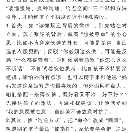
“读懂叛逆、换种沟通、给点空间” 三个温和方法
引导，才能帮孩子平稳度过这个特殊阶段。
1.首先，先 “读懂叛逆背后的需求”，别先站在对
立面。孩子叛逆的背后，藏着 “想被尊重” 的小心
思：比如不肯穿家长选的外套，可能是觉得 “自己
选的衣服更酷”；反驳 “你必须这么做”，可能是反
感 “什么都被管着”。这时候别着急骂 “你怎么这么
不听话”，不如试着换位思考：比如孩子坚持要穿
短裤，哪怕外面有点凉，也可以蹲下来跟他说 “妈
妈知道这条短裤是你最喜欢的，但外面风有点大，
咱们搭配一条薄长裤，既好看又不冷，好不好？”
先接纳孩子的想法，再温和提建议，让他感受到
“我的意愿被在意”，自然就不会故意对抗了。
2.其次，换 “沟通方式”，把 “命令” 改成 “商量”。
叛逆期的孩子最烦 “被指挥”，家长要学会把 “决定