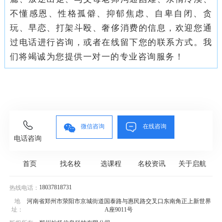
不懂感恩、性格孤僻、抑郁焦虑、自卑自闭、贪
玩、早恋、打架斗殴、奢侈消费的信息，欢迎您通
过电话进行咨询，或者在线留下您的联系方式。我
们将竭诚为您提供一对一的专业咨询服务！
微信咨询
在线咨询
电话咨询
首页
找名校
选课程
名校资讯
关于启航
18037818731
热线电话：
地
河南省郑州市荥阳市京城街道国泰路与惠民路交叉口东南角正上新世界
址：
A座9011号