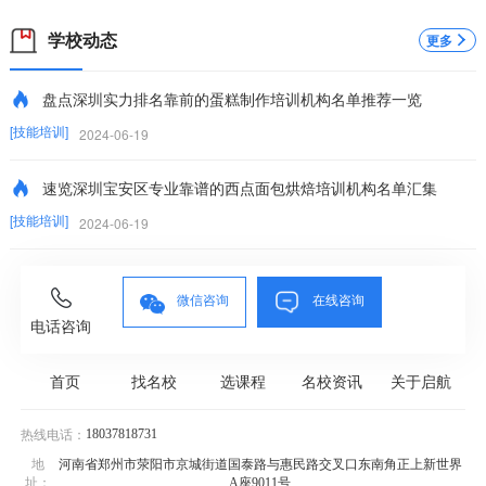
日语讲师”。
学校动态
更多
盘点深圳实力排名靠前的蛋糕制作培训机构名单推荐一览
[技能培训]
2024-06-19
速览深圳宝安区专业靠谱的西点面包烘焙培训机构名单汇集
[技能培训]
2024-06-19
微信咨询
在线咨询
电话咨询
首页
找名校
选课程
名校资讯
关于启航
18037818731
热线电话：
地
河南省郑州市荥阳市京城街道国泰路与惠民路交叉口东南角正上新世界
址：
A座9011号