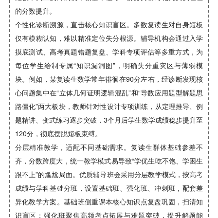
的分数提升。
个性化诊断溯源，直击核心知识盲区。多数复读生对自身短板
仅有模糊认知，难以精准定位失分根源。辅导机构会通过入学
摸底测试、高考真题错题复盘、学科专项评估等多重方式，为
每位学生绘制专属“知识漏洞图”，明确失分重灾区与薄弱模
块。例如，某复读生数学常年徘徊在90分左右，经诊断发现核
心问题集中在“立体几何证明逻辑混乱”和“导数应用题型解题思
路僵化”两大板块，教师针对性设计专项训练，从定理推导、例
题精讲、变式练习逐步突破，3个月后学生数学成绩稳步提升至
120分，彻底摆脱短板束缚。
分层精准教学，适配不同基础需求。复读生群体基础参差不
齐，分数跨度大，统一教学模式易导致“学优生吃不饱、学困生
跟不上”的尴尬局面。优质辅导班会采用分层教学模式，按高考
成绩与学科基础分班，设置基础班、强化班、冲刺班，配套差
异化教学方案。基础班侧重课本核心知识点复盘巩固，扫清知
识盲区；强化班聚焦高频考点拓展与难题突破，提升解题能