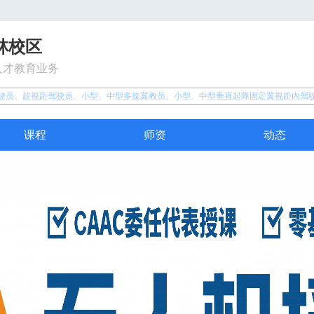
林校区
人才教育业务
驶员、超视距驾驶员、小型、中型多旋翼教员、小型、中型垂直起降固定翼视距内驾
课程
师资
动态