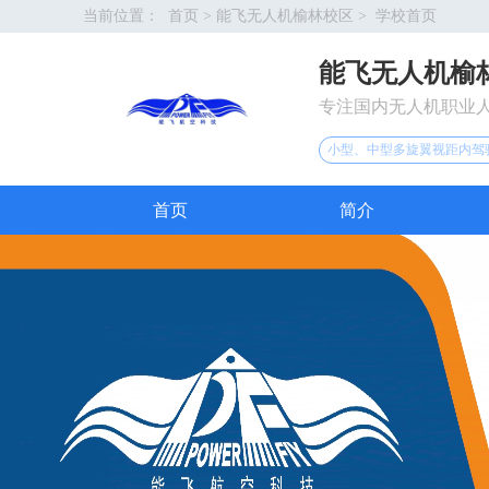
当前位置：
首页
>
能飞无人机榆林校区
>
学校首页
能飞无人机榆
专注国内无人机职业
小型、中型多旋翼视距内驾
首页
简介