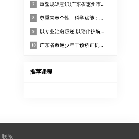
重塑规矩意识!广东省惠州市...
7
尊重青春个性，科学赋能：...
8
以专业治愈叛逆,以陪伴护航...
9
广东省叛逆少年干预矫正机...
10
推荐课程
联系