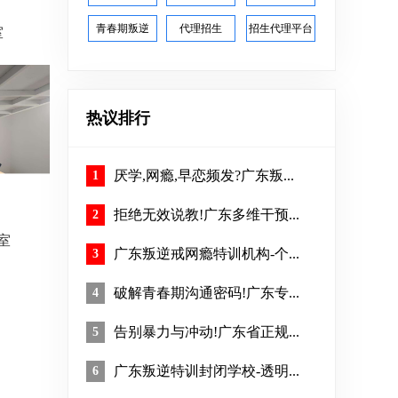
室
青春期叛逆
代理招生
招生代理平台
热议排行
厌学,网瘾,早恋频发?广东叛...
1
拒绝无效说教!广东多维干预...
2
室
广东叛逆戒网瘾特训机构-个...
3
破解青春期沟通密码!广东专...
4
告别暴力与冲动!广东省正规...
5
广东叛逆特训封闭学校-透明...
6