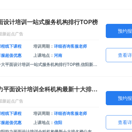
面设计培训一站式服务机构排行TOP榜
预约报
阳新起点广告
课程线下课程
培训周期：
详细咨询客服老师
查看详
客服超值优惠
上课地点：
河南
课程介绍：河南十大平面设计培训一站式服务机构排行TOP榜,信阳新起点广告成立于2023年，是一家专注于数字创意与视觉传达的创新型广告服务机构。课程包括室内设计软件、平面设计软件、办公软件、视频剪辑。我们以专业的设计软件培训为核心业务，致力于为客户提供全方位的数字技能培训解决方案。
河南信阳助力平面设计培训全科机构最新十大排名榜公布
预约报
阳新起点广告
课程线下课程
培训周期：
详细咨询客服老师
查看详
客服超值优惠
上课地点：
信阳
课程介绍：河南信阳助力平面设计培训全科机构最新十大排名榜公布,信阳新起点广告成立于2023年，是一家专注于数字创意与视觉传达的创新型广告服务机构。课程包括室内设计软件、平面设计软件、办公软件、视频剪辑。我们以专业的设计软件培训为核心业务，致力于为客户提供全方位的数字技能培训解决方案。