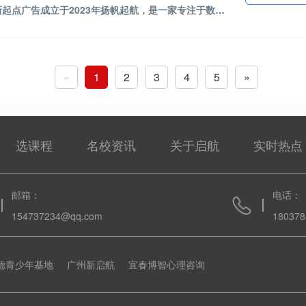
课程介绍：信阳新起点广告成立于2023年扬帆起航，是一家专注于数字创意领域的专业培训机构。学室内设计软件包括(cad、酷家乐、3DMAX) ，平面设计软件包括（ps、cdr），办公软件包括(wrod、exel、ppt)，视频剪辑(pr、Ae)，我们致力于为学员提供全方位的设计软件技能培训，助力每一位学员在职业发展道路上实现质的飞跃。
«
1
2
3
4
5
»
选课程
名校资讯
关于启航
实时热点
邮箱：
电话：
154737234@qq.com
180378
德青少年基地
广州新启航
宜春博智心理咨询