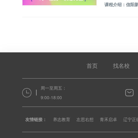
首页
找名校
周一至周五：
9:00-18:00
友情链接：
养志教育
左思右想
青禾启卓
辽宁正