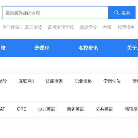
搜索
热门搜索：
高三复读
高考复读学校
叛逆学校
考研
代理招生
名校
选课程
名校资讯
关于
辅导
互联网it
技能培训
职业资格
学历学位
管
AT
GRE
少儿英语
商务英语
公共英语
韩语培